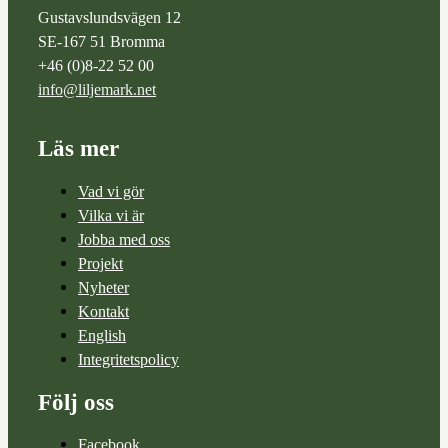
Gustavslundsvägen 12
SE-167 51 Bromma
+46 (0)8-22 52 00
info@liljemark.net
Läs mer
Vad vi gör
Vilka vi är
Jobba med oss
Projekt
Nyheter
Kontakt
English
Integritetspolicy
Följ oss
Facebook