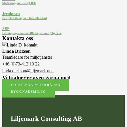
Statusrapport enligt IED
Jernhusen
Projektledning och beställarstöd
SBF
Ledningssystem för 400 begravningsbyråer
Kontakta oss
Linda Dickson
Teamledare för miljötjänster
+46 (0)73-412 10 22
linda.dickson@liljemark.net
Vi hjälper er även gärna med
FÖRORENADE OMRÅDEN
BYGGNADSMILJÖ
Liljemark Consulting AB