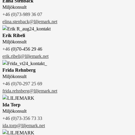
Elina Stenbäck
Miljökonsult
+46 (0)73-989 36 07
elina.stenback@liljemark.net
Erik Ribeli
Miljökonsult
(0)70-456 29 46
+46
erik.ribeli@liljemark.net
Frida Rehnberg
Miljökonsult
+46 (0)70-297 25 69
frida.rehnberg@liljemark.net
Ida Torp
Miljökonsult
+46 (0)73-356 73 33
ida.torp@liljemark.net