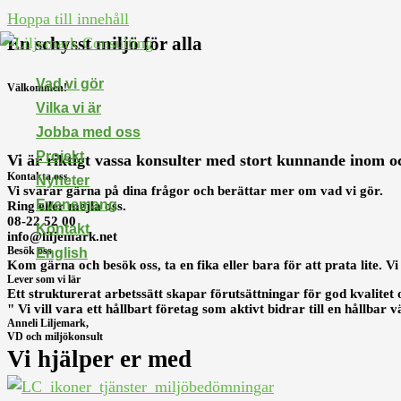
Hoppa till innehåll
En schysst miljö för alla
Vad vi gör
Välkommen!
Vilka vi är
Jobba med oss
Projekt
Vi är riktigt vassa konsulter med stort kunnande inom o
Kontakta oss
Nyheter
Vi svarar gärna på dina frågor och berättar mer om vad vi gör.
Evenemang
Ring eller mejla oss.
08-22 52 00
Kontakt
info@liljemark.net
Besök oss
English
Kom gärna och besök oss, ta en fika eller bara för att prata lite. V
Lever som vi lär
Ett strukturerat arbetssätt skapar förutsättningar för god kvalitet 
" Vi vill vara ett hållbart företag som aktivt bidrar till en hållba
Anneli Liljemark,
VD och miljökonsult
Vi hjälper er med