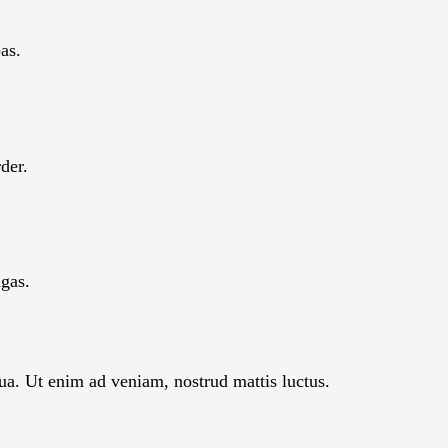
as.
rder.
ågas.
ua. Ut enim ad veniam, nostrud mattis luctus.