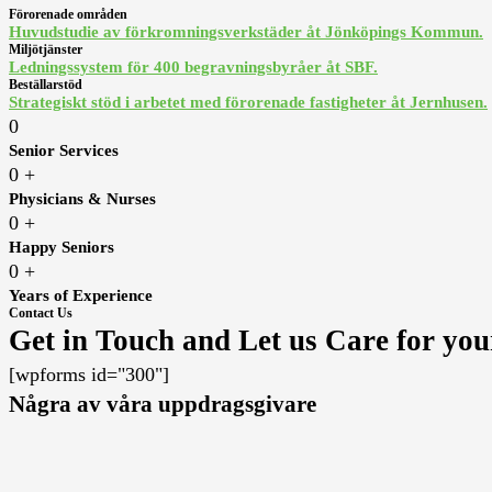
Förorenade områden
Huvudstudie av förkromningsverkstäder åt Jönköpings Kommun.
Miljötjänster
Ledningssystem för 400 begravningsbyråer åt SBF.
Beställarstöd
Strategiskt stöd i arbetet med förorenade fastigheter åt Jernhusen.
0
Senior Services
0
+
Physicians & Nurses
0
+
Happy Seniors
0
+
Years of Experience
Contact Us
Get in Touch and Let us Care for yo
[wpforms id="300"]
Några av våra uppdragsgivare