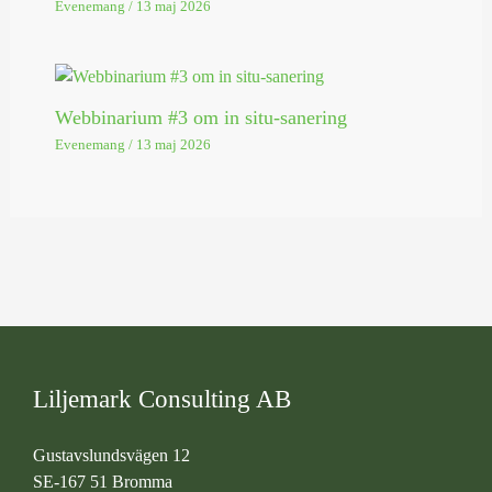
Evenemang
/
13 maj 2026
Webbinarium #3 om in situ-sanering
Evenemang
/
13 maj 2026
Liljemark Consulting AB
Gustavslundsvägen 12
SE-167 51 Bromma