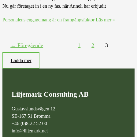
Nu går företaget in i en ny fas, när Anneli har erbjudit
Personalens engagemang är en framgångsfaktor
Läs mer »
←
Föregående
1
2
3
Ladda mer
Liljemark Consulting AB
Gustavslundsvägen 12
SE-167 51 Bromma
+46 (0)8-22 52 00
info@liljemark.net