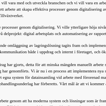
vi vill vara med och utveckla branschen och vi vill vara en ar
i ett arbete att skapa effektiva processer genom digitalisering 
Tillväxtverket.
e processer genom digitalisering. Vi ville ytterligare höja niv
 delprojekt: digital arbetsplats och automatisering av rapport
ande omläggning av lagringslösning tagits fram och implement
 kommunikation både i uppdrag och internt i företaget, och öka
rag har gjorts, detta för att minska mängden manuellt arbete 
g har genomförts. Vi är nu i en process att implementera nya
 vårt egna system för datainsamling vid arbete med förorenad m
handlingsunderlag har förberetts. Vårt mål är att vi kommer 
a arbete genom att ha moderna system och lösningar som är fram