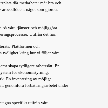
betsplats där medarbetar mår bra och
av arbetsflöden, något som gjordes
ån på våra tjänster och möjliggöra
eringsprocesser. Utifrån det har:
erats. Plattformen och
 tydlighet kring hur vi följer vårt
samt skapa tydligare arbetssätt. En
 system för ekonomistyrning.
ark. En inventering av möjliga
att genomföra förbättringsarbetet under
tagna specifikt utifrån våra