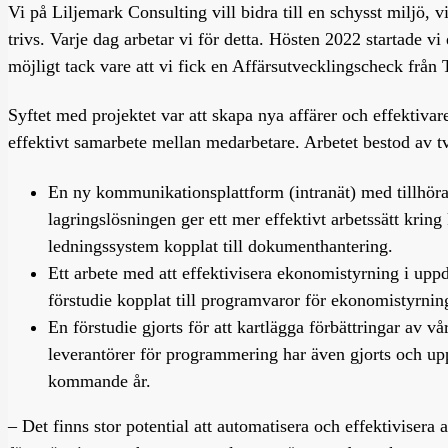
Vi på Liljemark Consulting vill bidra till en schysst miljö, 
trivs. Varje dag arbetar vi för detta. Hösten 2022 startade v
möjligt tack vare att vi fick en Affärsutvecklingscheck från 
Syftet med projektet var att skapa nya affärer och effektivar
effektivt samarbete mellan medarbetare. Arbetet bestod av två
En ny kommunikationsplattform (intranät) med tillhör
lagringslösningen ger ett mer effektivt arbetssätt kring
ledningssystem kopplat till dokumenthantering.
Ett arbete med att effektivisera ekonomistyrning i uppd
förstudie kopplat till programvaror för ekonomistyrnin
En förstudie gjorts för att kartlägga förbättringar av
leverantörer för programmering har även gjorts och upp
kommande år.
– Det finns stor potential att automatisera och effektiviser