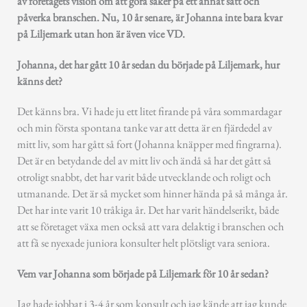
av företagets vision om att göra saker på ett annat sätt och
påverka branschen. Nu, 10 år senare, är Johanna inte bara kvar
på Liljemark utan hon är även vice VD.
Johanna, det har gått 10 år sedan du började på Liljemark, hur
känns det?
Det känns bra. Vi hade ju ett litet firande på våra sommardagar
och min första spontana tanke var att detta är en fjärdedel av
mitt liv, som har gått så fort (Johanna knäpper med fingrarna).
Det är en betydande del av mitt liv och ändå så har det gått så
otroligt snabbt, det har varit både utvecklande och roligt och
utmanande. Det är så mycket som hinner hända på så många år.
Det har inte varit 10 tråkiga år. Det har varit händelserikt, både
att se företaget växa men också att vara delaktig i branschen och
att få se nyexade juniora konsulter helt plötsligt vara seniora.
Vem var Johanna som började på Liljemark för 10 år sedan?
Jag hade jobbat i 3-4 år som konsult och jag kände att jag kunde