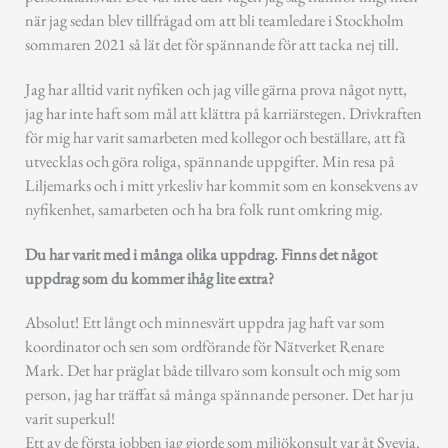
när jag sedan blev tillfrågad om att bli teamledare i Stockholm
sommaren 2021 så lät det för spännande för att tacka nej till.
Jag har alltid varit nyfiken och jag ville gärna prova något nytt,
jag har inte haft som mål att klättra på karriärstegen. Drivkraften
för mig har varit samarbeten med kollegor och beställare, att få
utvecklas och göra roliga, spännande uppgifter. Min resa på
Liljemarks och i mitt yrkesliv har kommit som en konsekvens av
nyfikenhet, samarbeten och ha bra folk runt omkring mig.
Du har varit med i många olika uppdrag. Finns det något
uppdrag som du kommer ihåg lite extra?
Absolut! Ett långt och minnesvärt uppdra jag haft var som
koordinator och sen som ordförande för Nätverket Renare
Mark. Det har präglat både tillvaro som konsult och mig som
person, jag har träffat så många spännande personer. Det har ju
varit superkul!
Ett av de första jobben jag gjorde som miljökonsult var åt Svevia.