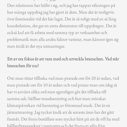
Den relationen har hållit i sig, och jag har tappat räkningen på
hur många uppdrag jag har gjort åt dem. Men det är troligtvis
över femtiotalet vid det här laget. Det är så roligt med en så lång
kundrelation, det ger en extra dimension till uppdragen. Det är
också kul att få arbeta med samma typ av verksamhet och
problematik men alla andra faktor varierar, man känner igen sig
men ändå är det nya utmaningar.
Ett av era fokus är att vara med och utveckla branschen. Vad står
branschen för nu?
Om man tittar tillbaka vad man pratade om för 20 år sedan, vad
man pratade om för 10 år sedan och vad pratar man om idag så
har vi använt olika ord men egentligen går det tillbaka till
samma sak: hållbar masshantering och hur man minskar
klimatpåverkan vid hantering av förorenad mark. Det är en
jätteutmaning. Jag tycker ändå att de senaste åren har det gått
framåt. Det finns beställare som trycker hårt på att de vill ha med
hållbarhetsaspekter i rapporter och det finns en vilja från