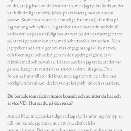
en del, att jag hade en del kvar att lära men jag tyckte ändå att det
var fullt rimligt att börja jobba på ett företag med en annan
person. Storhetsvansinne eller modigt, kan man ju fundera på.
Jag var ung och nyfiken. Jag tänker att det har varit nyckeln till
varför det har passat väldigt bra att vara på det här företaget: tron
på att två personer kan vara med och utveckla branschen. Men
jag tycker ändå att vi genom våra engagemang i olika nätverk
och föreningar och också genom de uppdrag vi gör så är vi
faktiskt med och påverkar. 10 år senare kan jag tycka att det var
ganska kaxigt att vi uttalat sa att det är det vi ska göra. Den
Johanna finns till stor del kvar, men jag tror att jag är lite mer
verklighetsförankrad; det krävs mycket jobb, tid och samarbete.
Du började som relativt junior konsult och nu sitter du här och
är vice VD. Hur ser du på den resan?
Anneli fråga mig ganska tidigt vad jag såg framför mig för typ av
roll, om kunde jag tänka mig att vara chef och ha
personalansvar. Det var inte den vägen jag såg framför mig, men