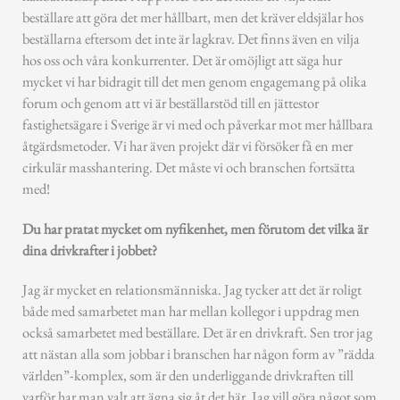
beställare att göra det mer hållbart, men det kräver eldsjälar hos
beställarna eftersom det inte är lagkrav. Det finns även en vilja
hos oss och våra konkurrenter. Det är omöjligt att säga hur
mycket vi har bidragit till det men genom engagemang på olika
forum och genom att vi är beställarstöd till en jättestor
fastighetsägare i Sverige är vi med och påverkar mot mer hållbara
åtgärdsmetoder. Vi har även projekt där vi försöker få en mer
cirkulär masshantering. Det måste vi och branschen fortsätta
med!
Du har pratat mycket om nyfikenhet, men förutom det vilka är
dina drivkrafter i jobbet?
Jag är mycket en relationsmänniska. Jag tycker att det är roligt
både med samarbetet man har mellan kollegor i uppdrag men
också samarbetet med beställare. Det är en drivkraft. Sen tror jag
att nästan alla som jobbar i branschen har någon form av ”rädda
världen”-komplex, som är den underliggande drivkraften till
varför har man valt att ägna sig åt det här. Jag vill göra något som