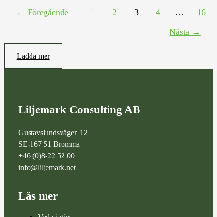
←
Föregående
1
2
3
4
…
16
Nästa
→
Ladda mer
Liljemark Consulting AB
Gustavslundsvägen 12
SE-167 51 Bromma
+46 (0)8-22 52 00
info@liljemark.net
Läs mer
Vad vi gör