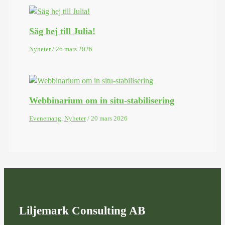
Säg hej till Julia!
Nyheter
/
26 mars 2026
Webbinarium om in situ-stabilisering
Evenemang
,
Nyheter
/
20 mars 2026
Liljemark Consulting AB