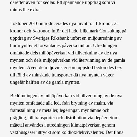
därefter även för sedlar. Ett spännande uppdrag som vi
minns lite extra.
I oktober 2016 introducerades nya mynt för 1-kronor, 2-
kronor och 5-kronor. Inför det hade Liljemark Consulting på
uppdrag av Sveriges Riksbank utfört en miljöutredning av
hur myntbytet förväntades påverka miljön. Utredningen
omfattade dels miljöpåverkan vid tillverkning av de nya
mynten och dels miljöpåverkan vid återvinning av de gamla
mynten. Även de miljövinster som uppstod bedömdes t ex
till följd av minskade transporter då nya mynten väger
ungefär hälften av de gamla mynten.
Bedömningen av miljöpåverkan vid tillverkning av de nya
mynten omfattade alla led, från brytning av malm, via
framställning av metaller, legeringar, myntämne och
prägling, till transporter och distribution via depåer. Som
mätetal användes i utredningen klimatpåverkan genom
växthusgaser uttryckt som koldioxidekvivalenter. Det finns