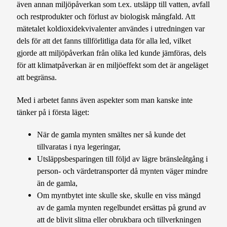
även annan miljöpåverkan som t.ex. utsläpp till vatten, avfall
och restprodukter och förlust av biologisk mångfald. Att
mätetalet koldioxidekvivalenter användes i utredningen var
dels för att det fanns tillförlitliga data för alla led, vilket
gjorde att miljöpåverkan från olika led kunde jämföras, dels
för att klimatpåverkan är en miljöeffekt som det är angeläget
att begränsa.
Med i arbetet fanns även aspekter som man kanske inte
tänker på i första läget:
När de gamla mynten smältes ner så kunde det
tillvaratas i nya legeringar,
Utsläppsbesparingen till följd av lägre bränsleåtgång i
person- och värdetransporter då mynten väger mindre
än de gamla,
Om myntbytet inte skulle ske, skulle en viss mängd
av de gamla mynten regelbundet ersättas på grund av
att de blivit slitna eller obrukbara och tillverkningen