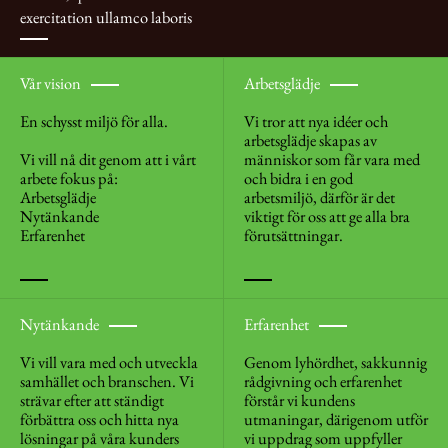
exercitation ullamco laboris
Vår vision
Arbetsglädje
En schysst miljö för alla.
Vi tror att nya idéer och
arbetsglädje skapas av
Vi vill nå dit genom att i vårt
människor som får vara med
arbete fokus på:
och bidra i en god
Arbetsglädje
arbetsmiljö, därför är det
Nytänkande
viktigt för oss att ge alla bra
Erfarenhet
förutsättningar.
Nytänkande
Erfarenhet
Vi vill vara med och utveckla
Genom lyhördhet, sakkunnig
samhället och branschen. Vi
rådgivning och erfarenhet
strävar efter att ständigt
förstår vi kundens
förbättra oss och hitta nya
utmaningar, därigenom utför
lösningar på våra kunders
vi uppdrag som uppfyller