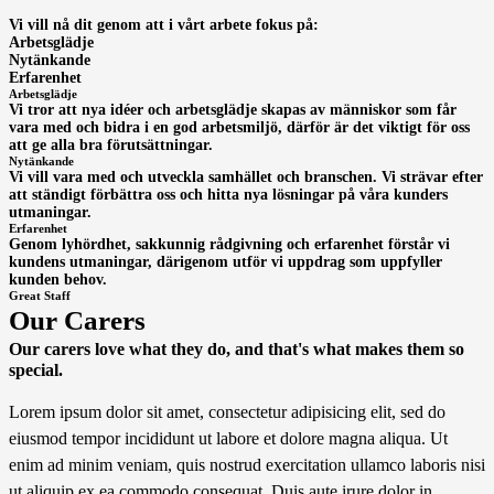
Vi vill nå dit genom att i vårt arbete fokus på:
Arbetsglädje
Nytänkande
Erfarenhet
Arbetsglädje
Vi tror att nya idéer och arbetsglädje skapas av människor som får
vara med och bidra i en god arbetsmiljö, därför är det viktigt för oss
att ge alla bra förutsättningar.
Nytänkande
Vi vill vara med och utveckla samhället och branschen. Vi strävar efter
att ständigt förbättra oss och hitta nya lösningar på våra kunders
utmaningar.
Erfarenhet
Genom lyhördhet, sakkunnig rådgivning och erfarenhet förstår vi
kundens utmaningar, därigenom utför vi uppdrag som uppfyller
kunden behov.
Great Staff
Our Carers
Our carers love what they do, and that's what makes them so
special.
Lorem ipsum dolor sit amet, consectetur adipisicing elit, sed do
eiusmod tempor incididunt ut labore et dolore magna aliqua. Ut
enim ad minim veniam, quis nostrud exercitation ullamco laboris nisi
ut aliquip ex ea commodo consequat. Duis aute irure dolor in