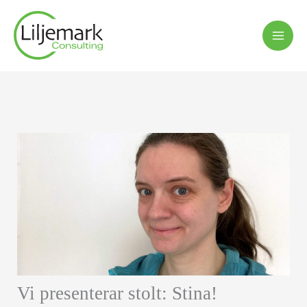
Hoppa
till
innehåll
Vi presenterar stolt: Stina!