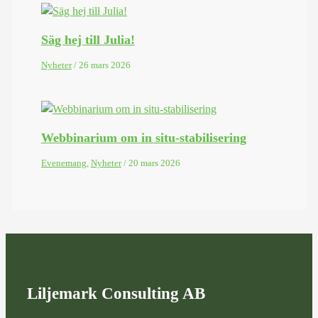
Säg hej till Julia!
Nyheter
/
26 mars 2026
Webbinarium om in situ-stabilisering
Evenemang
,
Nyheter
/
20 mars 2026
Liljemark Consulting AB