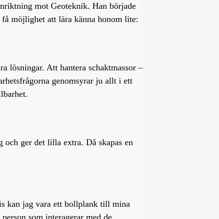
inriktning mot Geoteknik. Han började
a få möjlighet att lära känna honom lite:
bara lösningar. Att hantera schaktmassor –
rhetsfrågorna genomsyrar ju allt i ett
lbarhet.
g och ger det lilla extra. Då skapas en
s kan jag vara ett bollplank till mina
al person som interagerar med de