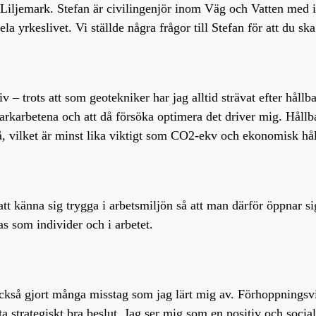
 Liljemark. Stefan är civilingenjör inom Väg och Vatten med 
ela yrkeslivet. Vi ställde några frågor till Stefan för att du sk
iv – trots att som geotekniker har jag alltid strävat efter håll
arkarbetena och att då försöka optimera det driver mig. Hållba
å, vilket är minst lika viktigt som CO2-ekv och ekonomisk hål
att känna sig trygga i arbetsmiljön så att man därför öppnar si
as som individer och i arbetet.
g också gjort många misstag som jag lärt mig av. Förhoppningsvi
ta strategiskt bra beslut. Jag ser mig som en positiv och soci