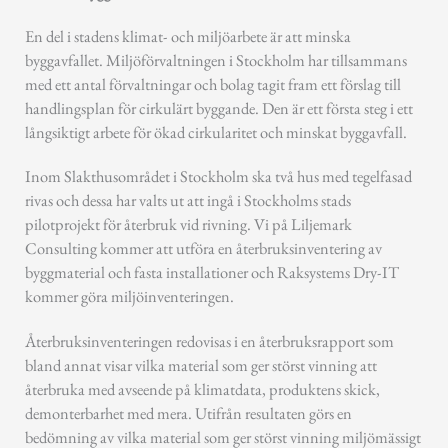
En del i stadens klimat- och miljöarbete är att minska
byggavfallet. Miljöförvaltningen i Stockholm har tillsammans
med ett antal förvaltningar och bolag tagit fram ett förslag till
handlingsplan för cirkulärt byggande. Den är ett första steg i ett
långsiktigt arbete för ökad cirkularitet och minskat byggavfall.
Inom Slakthusområdet i Stockholm ska två hus med tegelfasad
rivas och dessa har valts ut att ingå i Stockholms stads
pilotprojekt för återbruk vid rivning. Vi på Liljemark
Consulting kommer att utföra en återbruksinventering av
byggmaterial och fasta installationer och Raksystems Dry-IT
kommer göra miljöinventeringen.
Återbruksinventeringen redovisas i en återbruksrapport som
bland annat visar vilka material som ger störst vinning att
återbruka med avseende på klimatdata, produktens skick,
demonterbarhet med mera. Utifrån resultaten görs en
bedömning av vilka material som ger störst vinning miljömässigt