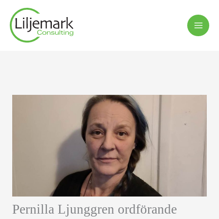
Hoppa
till
innehåll
Pernilla Ljunggren ordförande