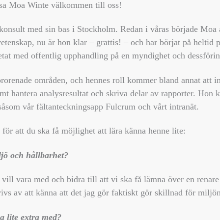
älsa Moa Winte välkommen till oss!
konsult med sin bas i Stockholm. Redan i våras började Moa a
övetenskap, nu är hon klar – grattis! – och har börjat på heltid
rbetat med offentlig upphandling på en myndighet och dessfö
orenade områden, och hennes roll kommer bland annat att inkl
amt hantera analysresultat och skriva delar av rapporter. Hon
såsom vår fältanteckningsapp Fulcrum och vårt intranät.
 för att du ska få möjlighet att lära känna henne lite:
ljö och hållbarhet?
vill vara med och bidra till att vi ska få lämna över en renare
s av att känna att det jag gör faktiskt gör skillnad för miljön
a lite extra med?