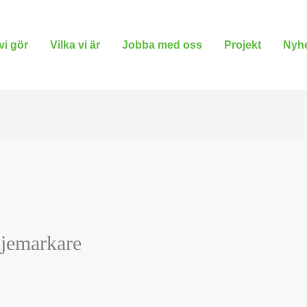
vi gör
Vilka vi är
Jobba med oss
Projekt
Nyhe
jemarkare