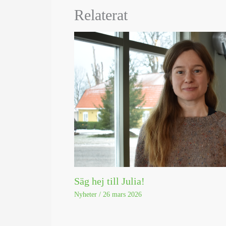
Relaterat
Säg hej till Julia!
Nyheter
/
26 mars 2026