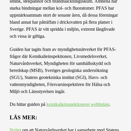
smink, stekpannor och brandsläckningsskum. Ämnena har
starka bindningar mellan kol- och fluoratomer. PFAS har
uppmärksammats stort de senaste åren, då dessa föreningar
bland annat har påträffats i dricksvatten på flera platser i
Sverige. PFAS är vitt spridda i miljön, extremt långlivade
och vissa är giftiga.
Guiden har tagits fram av myndighetsnätverket för PFAS-
frågor där Kemikalieinspektionen, Livsmedelsverket,
Naturvårdsverket, Myndigheten för samhällsskydd och
beredskap (MSB), Sveriges geologiska undersökning
(SGU), Statens geotekniska institut (SGI), Havs- och
vattenmyndigheten, Försvarsinspektören för Hälsa och
Miljö och Länsstyrelsen ingår.
Du hittar guiden på
kemikalieinspektionens webbplats
.
LÄS MER:
Nyhet
om att Naturvårdsverket har i samarbete med Statens