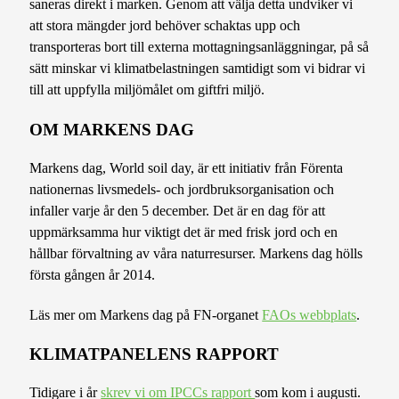
saneras direkt i marken. Genom att välja detta undviker vi
att stora mängder jord behöver schaktas upp och
transporteras bort till externa mottagningsanläggningar, på så
sätt minskar vi klimatbelastningen samtidigt som vi bidrar vi
till att uppfylla miljömålet om giftfri miljö.
OM MARKENS DAG
Markens dag, World soil day, är ett initiativ från Förenta
nationernas livsmedels- och jordbruksorganisation och
infaller varje år den 5 december. Det är en dag för att
uppmärksamma hur viktigt det är med frisk jord och en
hållbar förvaltning av våra naturresurser. Markens dag hölls
första gången år 2014.
Läs mer om Markens dag på FN-organet
FAOs webbplats
.
KLIMATPANELENS RAPPORT
Tidigare i år
skrev vi om IPCCs rapport
som kom i augusti.