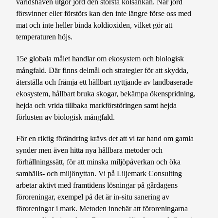
världshaven utgör jord den största kolsänkan. När jord
försvinner eller förstörs kan den inte längre förse oss med
mat och inte heller binda koldioxiden, vilket gör att
temperaturen höjs.
15e globala målet handlar om ekosystem och biologisk
mångfald. Där finns delmål och strategier för att skydda,
återställa och främja ett hållbart nyttjande av landbaserade
ekosystem, hållbart bruka skogar, bekämpa ökenspridning,
hejda och vrida tillbaka markförstöringen samt hejda
förlusten av biologisk mångfald.
För en riktig förändring krävs det att vi tar hand om gamla
synder men även hitta nya hållbara metoder och
förhållningssätt, för att minska miljöpåverkan och öka
samhälls- och miljönyttan. Vi på Liljemark Consulting
arbetar aktivt med framtidens lösningar på gårdagens
föroreningar, exempel på det är in-situ sanering av
föroreningar i mark. Metoden innebär att föroreningarna