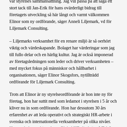
vår styrelses sammansättning. Jag vill passa på att säga ett
stort tack till Jan-Erik för hans ovärderligt bidrag till
företagets utveckling så här långt och varmt välkommen
Elinor som ny ordförande, säger Anneli Liljemark, vd för
Liljemark Consulting.
– Liljemarks verksamhet för en renare miljö är så oerhört
viktig och värdeskapande. Bolaget har värderingar som jag
till fullo delar och en härlig kultur. Jag är också imponerad
av företagsledningen som leder och driver verksamheten –
med mycket fokus på människor och hållbarhet i
organisationen, säger Elinor Skogsfors, nytillträdd
ordförande för Liljemark Consulting.
Trots att Elinor är ny styrelseordförande är hon inte ny för
företag, hon har suttit med som ledamot i styrelsen i 5 år och
kliver nu in som ordförande. Hon har dessutom 30 års
erfarenhet av att leda operativt och strategiskt HR-arbete i
svenska och internationella verksamheter på olika nivåer.