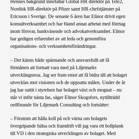
Hennes bakgrund innefattar Global HR direktör på Tele2,
Nordisk HR-direktör på Pfizer samt HR-chefstjänster på
Ericsson i Sverige. De senaste 6 åren har Elinor drivit egen
konsultverksamhet och har bland annat arbetat med företag
inom försvar, bankväsende och advokatverksamhet. Elinor
har gedigen erfarenhet av att leda och genomföra
organisations- och verksamhetsförändringar.
– Det känns både spännande och ansvarsfullt att få
förmånen att fortsatt vara med på Liljemarks
utvecklingsresa. Jag ser fram emot att få bidra till att bolaget
utvecklas mot visionen och de uppsatta målen. Under de år
jag har suttit i styrelsen har bolaget växt och mognat – nu
står vi inför nästa fas, säger Elinor Skogsfors, nytillträdd
ordförande för Liljemark Consulting och fortsätter:
– Förutom att hålla koll på och värna om bolagets
övergripande hälsa och framdrift vill jag vara ett bollplank
till VD i den strategiska utvecklingen av bolaget. Med