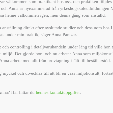
tzar välkommen som praktikant hos oss, och praktiken följdes 
rt och Anna är nyexaminerad från yrkeshögskoleutbildningen 
hälsa henne välkommen igen, men denna gång som anställd.
en anställning direkt efter avslutade studier och dessutom hos
rivts under min praktik, säger Anna Pantzar.
k och controlling i detaljvaruhandeln under lång tid ville hon t
: miljö. Det gjorde hon, och nu arbetar Anna som miljökonsul
nna arbete med allt från provtagning i fält till beställarstöd.
g mycket och utvecklas till att bli en vass miljökonsult, fortsä
Anna? Här hittar du
hennes kontaktuppgifter
.