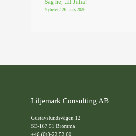
Säg hej till Julia!
Nyheter
/
26 mars 2026
Liljemark Consulting AB
Gustavslundsvägen 12
SE-167 51 Bromma
+46 (0)8-22 52 00