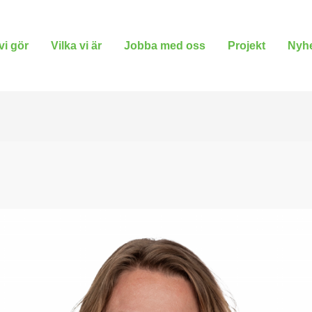
vi gör
Vilka vi är
Jobba med oss
Projekt
Nyhe