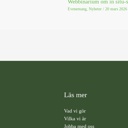
Webbinarium om in situ-s
Evenemang
,
Nyheter
/
20 mars 2026
Läs mer
Vad vi gör
Vilka vi är
Jobba med oss