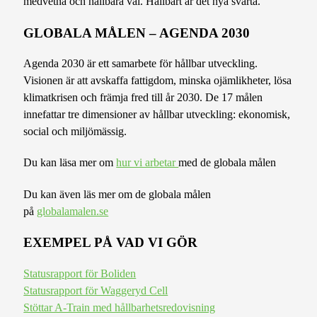
medvetna och hållbara val. Hållbart är det nya svarta.
GLOBALA MÅLEN – AGENDA 2030
Agenda 2030 är ett samarbete för hållbar utveckling.
Visionen är att avskaffa fattigdom, minska ojämlikheter, lösa
klimatkrisen och främja fred till år 2030. De 17 målen
innefattar tre dimensioner av hållbar utveckling: ekonomisk,
social och miljömässig.
Du kan läsa mer om
hur vi arbetar
med de globala målen
Du kan även läs mer om de globala målen
på
globalamalen.se
EXEMPEL PÅ VAD VI GÖR
Statusrapport för Boliden
Statusrapport för Waggeryd Cell
Stöttar A-Train med hållbarhetsredovisning