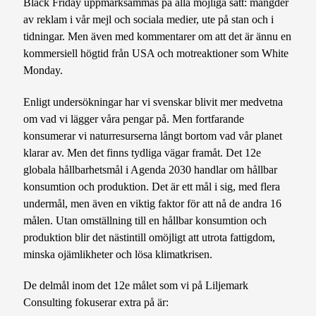
Black Friday uppmärksammas på alla möjliga sätt: mängder
av reklam i vår mejl och sociala medier, ute på stan och i
tidningar. Men även med kommentarer om att det är ännu en
kommersiell högtid från USA och motreaktioner som White
Monday.
Enligt undersökningar har vi svenskar blivit mer medvetna
om vad vi lägger våra pengar på. Men fortfarande
konsumerar vi naturresurserna långt bortom vad vår planet
klarar av. Men det finns tydliga vägar framåt. Det 12e
globala hållbarhetsmål i Agenda 2030 handlar om hållbar
konsumtion och produktion. Det är ett mål i sig, med flera
undermål, men även en viktig faktor för att nå de andra 16
målen. Utan omställning till en hållbar konsumtion och
produktion blir det nästintill omöjligt att utrota fattigdom,
minska ojämlikheter och lösa klimatkrisen.
De delmål inom det 12e målet som vi på Liljemark
Consulting fokuserar extra på är: