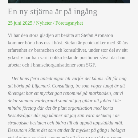
En ny stjärna är på ingång
25 juni 2025
/
Nyheter
/
Företagsnyhet
Vi har den stora glädjen att berätta att Stefan Aronsson
kommer börja hos oss i höst. Stefan är geotekniker med 30 års
erfarenhet av branschen och konsultlivet, under stor del av sitt
yrkesliv har han varit i olika ledande positioner såväl där han
arbetar och i branschorganisationer som SGF.
– Det finns flera anledningar till varför det känns rätt för mig
att börja på Liljemark Consulting, tre som väger tungt är att
företaget har ett mycket gott renommé på marknaden, att vi
delar samma värdegrund samt att jag gillar att jobba i lite
mindre företag där det är platt organisation med korta
beslutsvägar där jag känner att jag kan vara delaktig i de
strategiska besluten och bidra till att uppnå uppställda mål.
Dessutom känns det som att det är mycket på gång i bolaget
vilket känns oerhört spännande att få vara en del av, säger