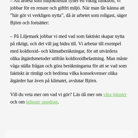
– Att arbeta som miljökonsult fyller en viktig funktion, vi
jobbar för en renare och giftfri miljö. När man får känna att
”här gör vi verkligen nytta”, då är arbetet som roligast, säger
Björn och fortsätter:
– På Liljemark jobbar vi med vad som faktiskt skapar nytta
på riktigt, och det vill jag bidra till. Vi arbetar till exempel
med koldioxid- och klimatberäkningar, för att utvärdera
olika åtgärdsmetoder utifrån koldioxidbelastning. Man måste
våga ställa frågan och göra beräkningarna för att se vad som
faktiskt är rimligt och bedöma vilka konsekvenser olika
åtgärder har även på klimatet, avslutar Björn.
Vill du veta mer om vad vi gör? Läs då mer om
våra tjänster
och om
tidigare uppdrag
.