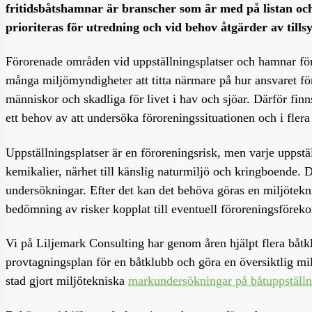
fritidsbåtshamnar är branscher som är med på listan och
prioriteras för utredning och vid behov åtgärder av till
Förorenade områden vid uppställningsplatser och hamnar för f
många miljömyndigheter att titta närmare på hur ansvaret för
människor och skadliga för livet i hav och sjöar. Därför finns
ett behov av att undersöka föroreningssituationen och i flera 
Uppställningsplatser är en föroreningsrisk, men varje uppstä
kemikalier, närhet till känslig naturmiljö och kringboende. 
undersökningar. Efter det kan det behöva göras en miljötekni
bedömning av risker kopplat till eventuell föroreningsförek
Vi på Liljemark Consulting har genom åren hjälpt flera båtklu
provtagningsplan för en båtklubb och göra en översiktlig m
stad gjort miljötekniska
markundersökningar på båtuppställn