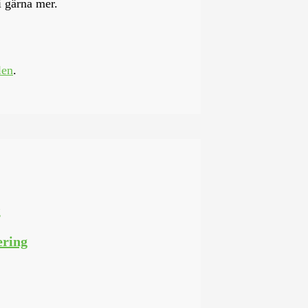
i gärna mer.
len
.
ering