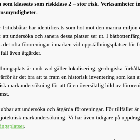
 som klassats som riskklass 2 – stor risk. Verksamheter i
synsmyndigheter
.
ritidsbåtar har identifierats som hot mot den marina miljön oc
 att undersöka och sanera dessa platser ser ut. I båtbottenfär
 det ofta föroreningar i marken vid uppställningsplatser för fri
fall även åtgärder.
llningsplats är unik vad gäller lokalisering, geologiska förh
Därför är det bra att ta fram en historisk inventering som kan
sk markundersökning för att få en översiktlig bild av föroren
omst.
bbar att undersöka och åtgärda föroreningar. För tillfället är 
iljöteknisk markundersökning. Vi har även tidigare på uppdra
ingsplatser
.