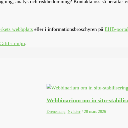
gning, analys och riskbedömning? Kontakta oss så berättar v
rkets webbplats
eller i informationsbroschyren på
EHB-porta
Giftfri miljö
.
Webbinarium om in situ-stabilis
Evenemang
,
Nyheter
/
20 mars 2026