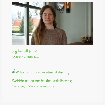
Säg hej till Julia!
Nyheter
/
26 mars 2026
Webbinarium om in situ-stabilisering
Evenemang
,
Nyheter
/
20 mars 2026