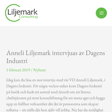
Hoppa
till
innehåll
Anneli Liljemark intervjuas av Dagens
Industri
5 februari 2019
/
Nyheter
Idag kan du läsa en stor intervju med vår VD Anneli Liljemark, i
Dagens Industri. För några veckor sedan kom Dagens Industri
på besök och hade ett samtal med Anneli om att lämna
chefstjänsten på stort konsultföretag för att starta eget och bygga
upp en hållbar verksamhet där det är personerna som skapar
rollerna – ett ställe där hon själv vill jobba. Nu har du möjlighet