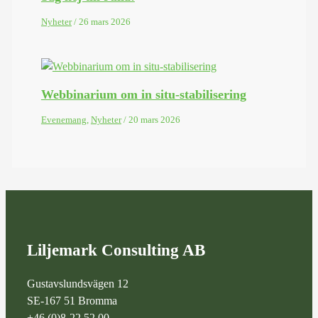
Nyheter
/
26 mars 2026
Webbinarium om in situ-stabilisering
Evenemang
,
Nyheter
/
20 mars 2026
Liljemark Consulting AB
Gustavslundsvägen 12
SE-167 51 Bromma
+46 (0)8-22 52 00