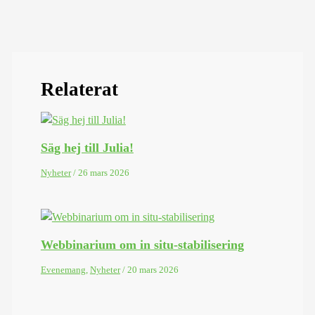
Relaterat
Säg hej till Julia!
Nyheter
/
26 mars 2026
Webbinarium om in situ-stabilisering
Evenemang
,
Nyheter
/
20 mars 2026