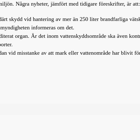
iljön. Några nyheter, jämfört med tidigare föreskrifter, är att:
t skydd vid hantering av mer än 250 liter brandfarliga vätsko
ynsmyndigheten informeras om det.
editerat organ. Är det inom vattenskyddsområde ska även kontr
orter.
n vid misstanke av att mark eller vattenområde har blivit fö