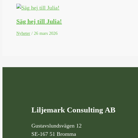
Säg hej till Julia!
Nyheter
/
26 mars 2026
Liljemark Consulting AB
Gustavslundsvägen 12
SE-167 51 Bromma