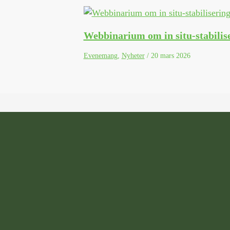
Webbinarium om in situ-stabilis
Evenemang
,
Nyheter
/
20 mars 2026