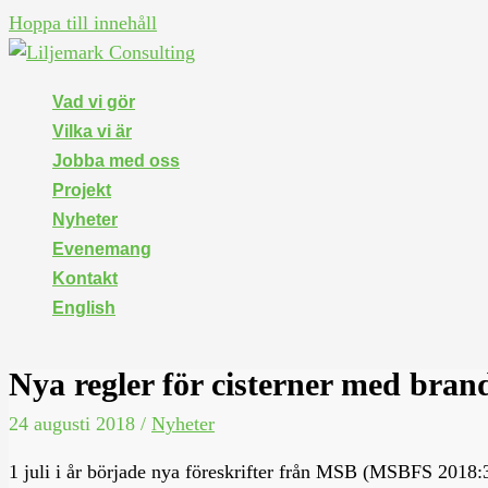
Hoppa till innehåll
Vad vi gör
Vilka vi är
Jobba med oss
Projekt
Nyheter
Evenemang
Kontakt
English
Nya regler för cisterner med bran
24 augusti 2018
/
Nyheter
1 juli i år började nya föreskrifter från MSB (MSBFS 2018:3)