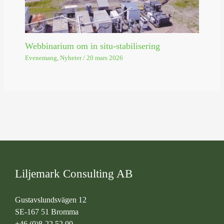
Webbinarium om in situ-stabilisering
Evenemang
,
Nyheter
/
20 mars 2026
Liljemark Consulting AB
Gustavslundsvägen 12
SE-167 51 Bromma
+46 (0)8-22 52 00