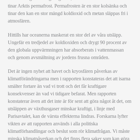
tinar Arktis permafrost. Permafrosten är en stor kolsänka och
tinar den kan en stor mängd koldioxid och metan släppas fri i
atmosfären.
Hittills har oceanerna maskerat en stor del av våra utsläpp.
Ungefär en tredjedel av koldioxiden och drygt 90 procent av
den globala uppvärmningen har absorberats i vattenmassan
och genom avsmältning av jordens frusna områden.
Det är ingen nyhet att havet och kryosfären påverkas av
klimatförändringarna men i rapporten konstateras det att isarna
smälter fortare än vad vi trott och det får kraftigare
konsekvenser än vad vi tidigare befarat. Men rapporten
konstaterar även att det inte är för sent att göra något åt det, om
utsläppen av växthusgaser minskar kraftigt, i linje med
Parisavtalet, kan de värsta effekterna lindras. Forskarna lyfter
vikten av att rapporten används i alla politiska
klimatförhandlingar och beslut som rör klimatfrågan. Vi måste
minska klimatpåverkan och det finns flera saker som kan göra