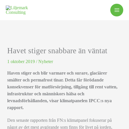
Hoppa
till
innehåll
Havet stiger snabbare än väntat
1 oktober 2019
/
Nyheter
Haven stiger och blir varmare och surare, glaciärer
smälter och permafrost tinar. Detta får förödande
konsekvenser för matförsörjning, tillgång till rent vatten,
infrastruktur och människors hälsa och
levnadsförhållanden, visar klimatpanelen IPCC:s nya
rapport.
Den senaste rapporten från FN:s klimatpanel fokuserar på
något av det mest avgörande som finns för livet på jorden,