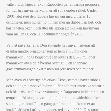
vatten. Och läget är akut. Rapporten ger allvarliga prognoser
för hur havsnivåerna kommer att stiga under seklet. Under
1900-talet steg den globala havsnivån med ungefär 15
centimeter, men nu går höjningen mer än dubbelt så fort, och
hastigheten ökar. Fortsätter utsläppen att öka kan havsnivån
vara mellan 60 och 110 centimeter högre år 2100.
Vattnet påverkar alla. Den stigande havsnivån riskerar att
dränka mindre ö-nationer som är hem åt 65 miljoner
människor. I höga bergsområden lever i dag 670 miljoner
människor, även de påverkas kraftigt. Den snabbare
glaciärsmältningen ökar risken för jordskred och raviner.
Men även vi i Sverige påverkas. Ekosystemet i havet rubbas
och en högre havsnivå bidrar till fler och mer intensiva stormar
och ökar risken för översvämningar. Rapporten indikerar att en
temperaturökning, oavsett grad, bidrar till att väderhändelser
som tidigare inträffat en gång per århundrade kommer att
inträffa årligen i många regioner, redan vid 2050. Dessutom